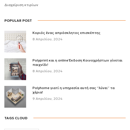
Διαχείριση κτιρίων
POPULAR POST
Κοριός ένας απρόσκλητος επισκέπτης
8 Απριλίου, 2024
Polyprint και η online Έκδοση Κοινοχρήστων γίνεται
παιχνίδι!
8 Απριλίου, 2024
Polyhome γιατί η υπηρεσία αυτή σας “λύνει” τα
χέρια!
9 Απριλίου, 2024
TAGS CLOUD