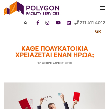
to
na
Search
211 411 4012
GR
Κάθε
ΚΑΘΕ ΠΟΛΥΚΑΤΟΙΚΙΑ
πολυκατοικία
ΧΡΕΙΑΖΕΤΑΙ ΕΝΑΝ ΗΡΩΑ;
χρειάζεται
17 ΦΕΒΡΟΥΑΡΙΟΥ 2018
έναν
ήρωα;