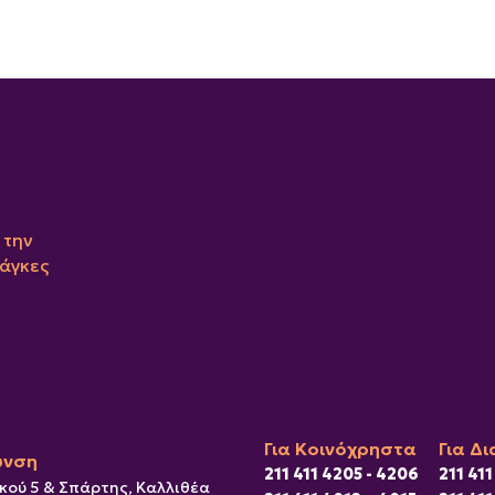
 την
νάγκες
Για Κοινόχρηστα
Για Δι
υνση
211 411 4205 - 4206
211 411
κού 5 & Σπάρτης, Καλλιθέα