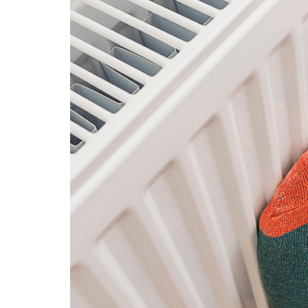
αυτόνομη
θέρμανση,
αφού
δε
τη
χρησιμοποιώ;